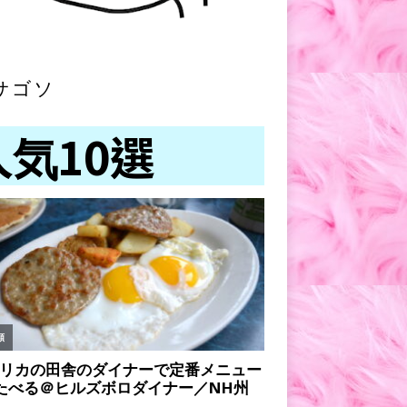
サゴソ
人気10選