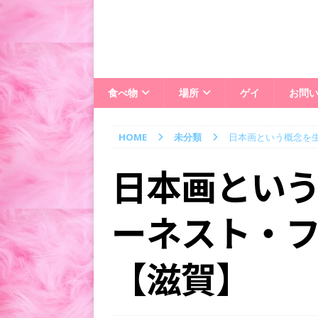
食べ物
場所
ゲイ
お問
HOME
未分類
日本画という概念を
日本画とい
ーネスト・
【滋賀】