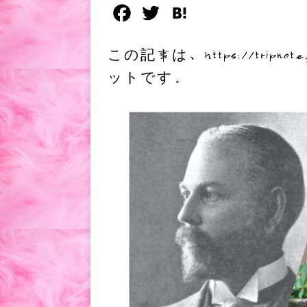
F
T
H
a
w
a
この記事は、https://tri
c
i
t
ットです。
e
t
e
b
t
n
o
e
a
o
r
k