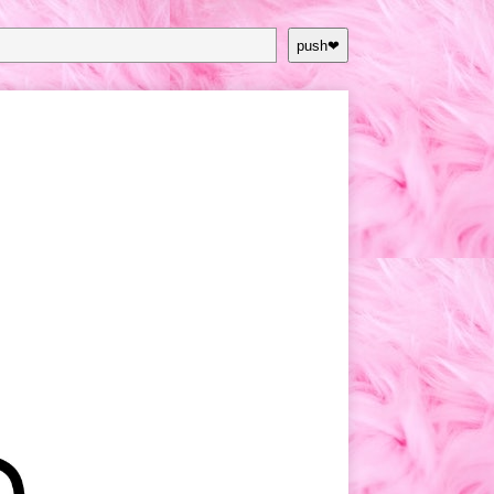
push❤︎