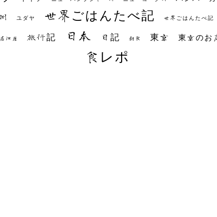
世界ごはんたべ記
州
世界ごはんたべ記
ユダヤ
日本
日記
東京
旅行記
東京のお
朝食
居酒屋
食レポ