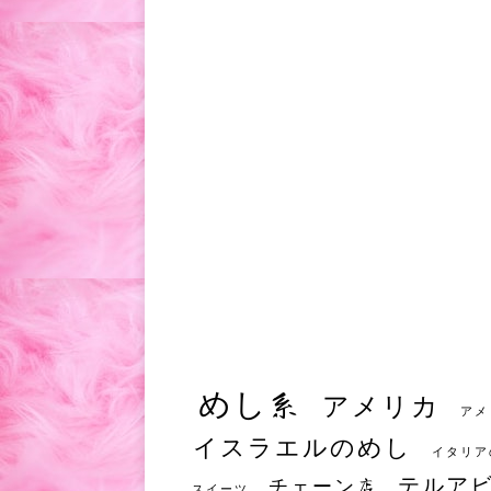
めし系
アメリカ
アメ
イスラエルのめし
イタリア
テルア
チェーン店
スイーツ