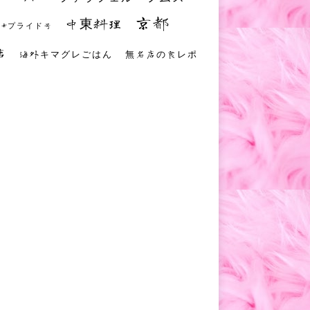
京都
中東料理
 #プライド号
店
海外キマグレごはん
無名店の食レポ