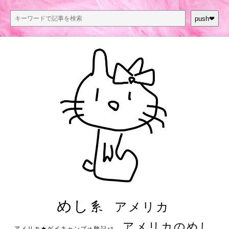
push❤︎
めし系
アメリカ
アメリカのめし
アメリカ★ゲイキャンプ体験記S3