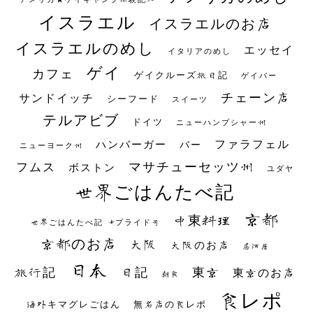
イスラエル
イスラエルのお店
イスラエルのめし
エッセイ
イタリアのめし
ゲイ
カフェ
ゲイクルーズ旅日記
ゲイバー
チェーン店
サンドイッチ
シーフード
スイーツ
テルアビブ
ドイツ
ニューハンプシャー州
ファラフェル
ハンバーガー
バー
ニューヨーク州
マサチューセッツ州
フムス
ボストン
ユダヤ
世界ごはんたべ記
京都
中東料理
世界ごはんたべ記 #プライド号
京都のお店
大阪
大阪のお店
居酒屋
日本
日記
東京
旅行記
東京のお店
朝食
食レポ
海外キマグレごはん
無名店の食レポ