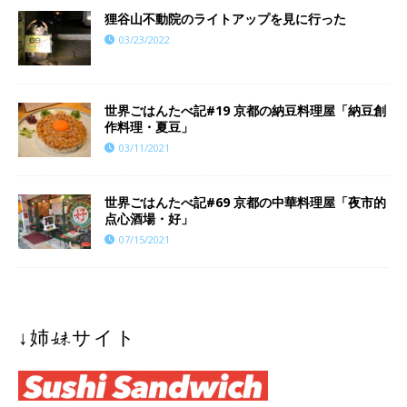
狸谷山不動院のライトアップを見に行った
03/23/2022
世界ごはんたべ記#19 京都の納豆料理屋「納豆創
作料理・夏豆」
03/11/2021
世界ごはんたべ記#69 京都の中華料理屋「夜市的
点心酒場・好」
07/15/2021
↓姉妹サイト