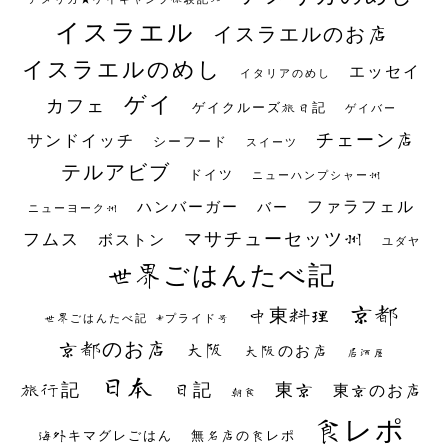
イスラエル
イスラエルのお店
イスラエルのめし
エッセイ
イタリアのめし
ゲイ
カフェ
ゲイクルーズ旅日記
ゲイバー
チェーン店
サンドイッチ
シーフード
スイーツ
テルアビブ
ドイツ
ニューハンプシャー州
ファラフェル
ハンバーガー
バー
ニューヨーク州
マサチューセッツ州
フムス
ボストン
ユダヤ
世界ごはんたべ記
京都
中東料理
世界ごはんたべ記 #プライド号
京都のお店
大阪
大阪のお店
居酒屋
日本
日記
東京
旅行記
東京のお店
朝食
食レポ
海外キマグレごはん
無名店の食レポ