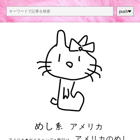
push❤︎
めし系
アメリカ
アメリカのめし
アメリカ★ゲイキャンプ体験記S3