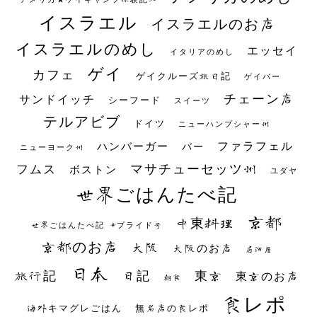
イスラエル
イスラエルのお店
イスラエルのめし
エッセイ
イタリアのめし
ゲイ
カフェ
ゲイクルーズ旅日記
ゲイバー
チェーン店
サンドイッチ
シーフード
スイーツ
テルアビブ
ドイツ
ニューハンプシャー州
ファラフェル
ハンバーガー
バー
ニューヨーク州
マサチューセッツ州
フムス
ボストン
ユダヤ
世界ごはんたべ記
京都
中東料理
世界ごはんたべ記 #プライド号
京都のお店
大阪
大阪のお店
居酒屋
日本
日記
東京
旅行記
東京のお店
朝食
食レポ
海外キマグレごはん
無名店の食レポ