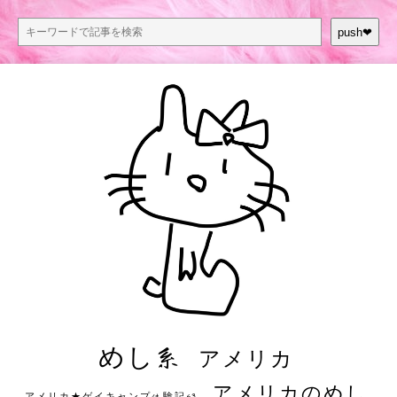
push❤︎
めし系
アメリカ
アメリカのめし
アメリカ★ゲイキャンプ体験記S3