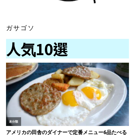
ガサゴソ
人気10選