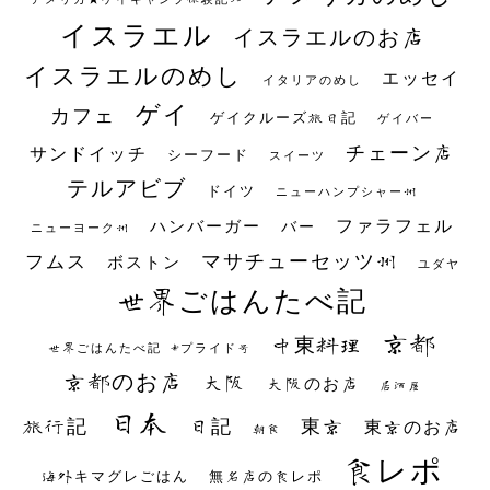
イスラエル
イスラエルのお店
イスラエルのめし
エッセイ
イタリアのめし
ゲイ
カフェ
ゲイクルーズ旅日記
ゲイバー
チェーン店
サンドイッチ
シーフード
スイーツ
テルアビブ
ドイツ
ニューハンプシャー州
ファラフェル
ハンバーガー
バー
ニューヨーク州
マサチューセッツ州
フムス
ボストン
ユダヤ
世界ごはんたべ記
京都
中東料理
世界ごはんたべ記 #プライド号
京都のお店
大阪
大阪のお店
居酒屋
日本
日記
東京
旅行記
東京のお店
朝食
食レポ
海外キマグレごはん
無名店の食レポ