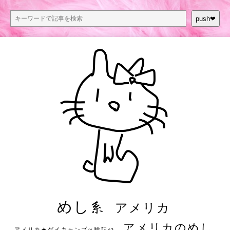
push❤︎
めし系
アメリカ
アメリカのめし
アメリカ★ゲイキャンプ体験記S3