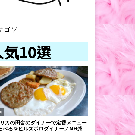
サゴソ
人気10選