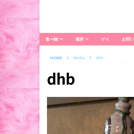
食べ物
場所
ゲイ
お問
HOME
Media
dhb
dhb