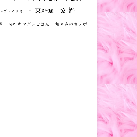
京都
中東料理
 #プライド号
店
海外キマグレごはん
無名店の食レポ