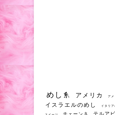
めし系
アメリカ
アメ
イスラエルのめし
イタリア
テルア
チェーン店
スイーツ