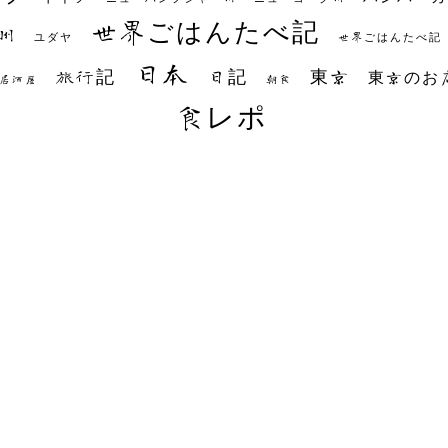
世界ごはんたべ記
州
世界ごはんたべ記
ユダヤ
日本
日記
東京
旅行記
東京のお
朝食
居酒屋
食レポ