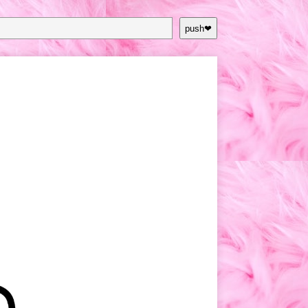
push❤︎