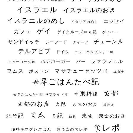
イスラエル
イスラエルのお店
イスラエルのめし
エッセイ
イタリアのめし
ゲイ
カフェ
ゲイクルーズ旅日記
ゲイバー
チェーン店
サンドイッチ
シーフード
スイーツ
テルアビブ
ドイツ
ニューハンプシャー州
ファラフェル
ハンバーガー
バー
ニューヨーク州
マサチューセッツ州
フムス
ボストン
ユダヤ
世界ごはんたべ記
京都
中東料理
世界ごはんたべ記 #プライド号
京都のお店
大阪
大阪のお店
居酒屋
日本
日記
東京
旅行記
東京のお店
朝食
食レポ
海外キマグレごはん
無名店の食レポ