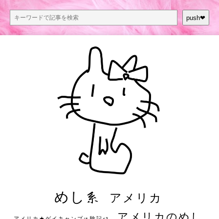
push❤︎
めし系
アメリカ
アメリカのめし
アメリカ★ゲイキャンプ体験記S3