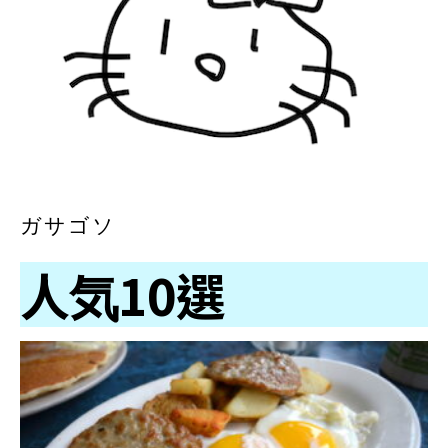
ガサゴソ
人気10選