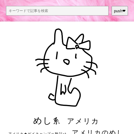
push❤︎
めし系
アメリカ
アメリカのめし
アメリカ★ゲイキャンプ体験記S3