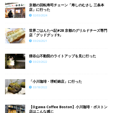
京都の回転寿司チェーン「寿しのむさし 三条本
店」に行った
02/03/2024
世界ごはんたべ記#28 京都のグリルドチーズ専門
店「グッドグッド9」
03/26/2021
狸谷山不動院のライトアップを見に行った
03/23/2022
「小川珈琲・堺町錦店」に行った
03/18/2022
【Ogawa Coffee Boston】小川珈琲・ボストン
店はこんな感じ