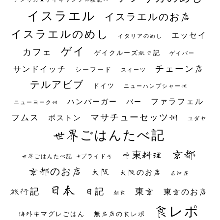
イスラエル
イスラエルのお店
イスラエルのめし
エッセイ
イタリアのめし
ゲイ
カフェ
ゲイクルーズ旅日記
ゲイバー
チェーン店
サンドイッチ
シーフード
スイーツ
テルアビブ
ドイツ
ニューハンプシャー州
ファラフェル
ハンバーガー
バー
ニューヨーク州
マサチューセッツ州
フムス
ボストン
ユダヤ
世界ごはんたべ記
京都
中東料理
世界ごはんたべ記 #プライド号
京都のお店
大阪
大阪のお店
居酒屋
日本
日記
東京
旅行記
東京のお店
朝食
食レポ
海外キマグレごはん
無名店の食レポ