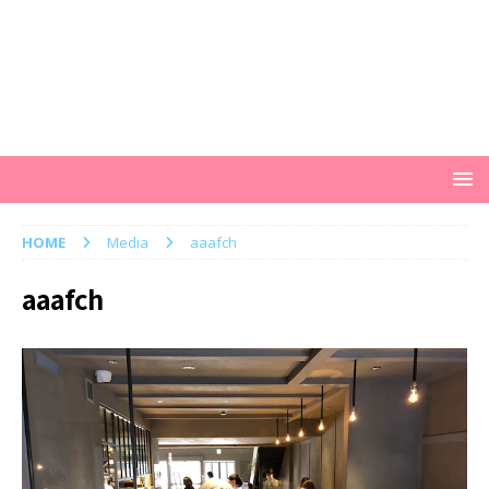
HOME
Media
aaafch
aaafch