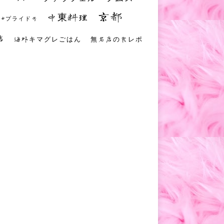
京都
中東料理
 #プライド号
店
海外キマグレごはん
無名店の食レポ