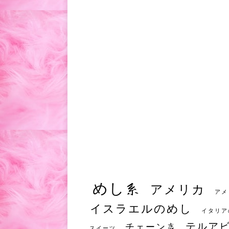
めし系
アメリカ
アメ
イスラエルのめし
イタリア
テルア
チェーン店
スイーツ