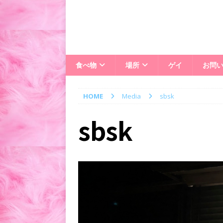
食べ物
場所
ゲイ
お問
HOME
Media
sbsk
sbsk