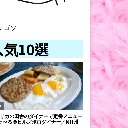
サゴソ
人気10選