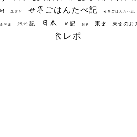
世界ごはんたべ記
州
世界ごはんたべ記
ユダヤ
日本
日記
東京
旅行記
東京のお
朝食
居酒屋
食レポ