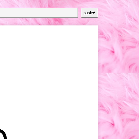
push❤︎