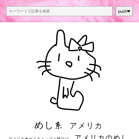
push❤︎
めし系
アメリカ
アメリカのめし
アメリカ★ゲイキャンプ体験記S3