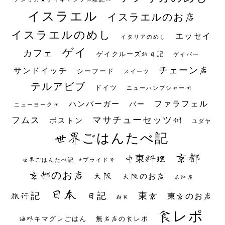
イスラエル
イスラエルのお店
イスラエルのめし
エッセイ
イタリアのめし
ゲイ
カフェ
ゲイクルーズ旅日記
ゲイバー
チェーン店
サンドイッチ
シーフード
スイーツ
テルアビブ
ドイツ
ニューハンプシャー州
ファラフェル
ハンバーガー
バー
ニューヨーク州
マサチューセッツ州
フムス
ボストン
ユダヤ
世界ごはんたべ記
京都
中東料理
世界ごはんたべ記 #プライド号
京都のお店
大阪
大阪のお店
居酒屋
日本
日記
東京
旅行記
東京のお店
朝食
食レポ
海外キマグレごはん
無名店の食レポ