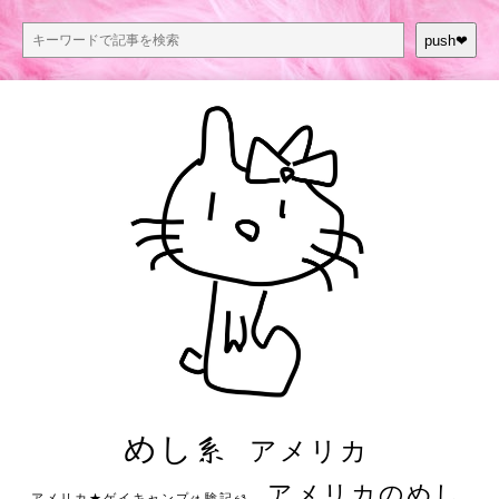
push❤︎
めし系
アメリカ
アメリカのめし
アメリカ★ゲイキャンプ体験記S3