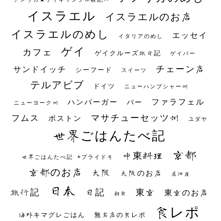
イスラエル
イスラエルのお店
イスラエルのめし
エッセイ
イタリアのめし
ゲイ
カフェ
ゲイクルーズ旅日記
ゲイバー
チェーン店
サンドイッチ
シーフード
スイーツ
テルアビブ
ドイツ
ニューハンプシャー州
ファラフェル
ハンバーガー
バー
ニューヨーク州
マサチューセッツ州
フムス
ボストン
ユダヤ
世界ごはんたべ記
京都
中東料理
世界ごはんたべ記 #プライド号
京都のお店
大阪
大阪のお店
居酒屋
日本
日記
東京
旅行記
東京のお店
朝食
食レポ
海外キマグレごはん
無名店の食レポ