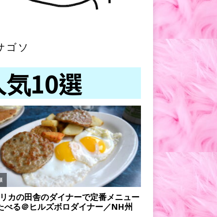
サゴソ
人気10選