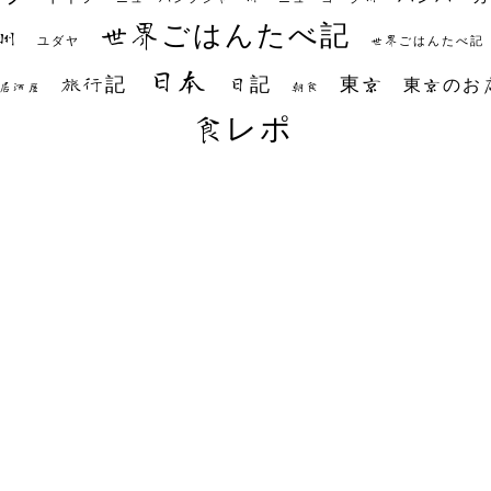
世界ごはんたべ記
州
世界ごはんたべ記
ユダヤ
日本
日記
東京
旅行記
東京のお
朝食
居酒屋
食レポ