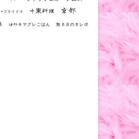
京都
中東料理
 #プライド号
店
海外キマグレごはん
無名店の食レポ