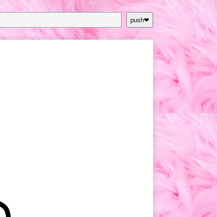
push❤︎