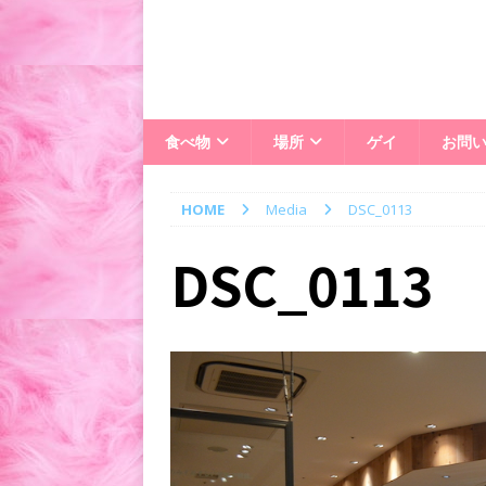
食べ物
場所
ゲイ
お問
HOME
Media
DSC_0113
DSC_0113