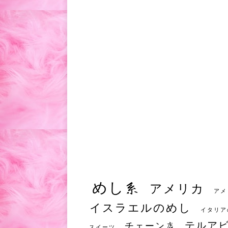
めし系
アメリカ
アメ
イスラエルのめし
イタリア
テルア
チェーン店
スイーツ