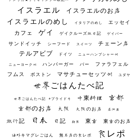
イスラエル
イスラエルのお店
イスラエルのめし
エッセイ
イタリアのめし
ゲイ
カフェ
ゲイクルーズ旅日記
ゲイバー
チェーン店
サンドイッチ
シーフード
スイーツ
テルアビブ
ドイツ
ニューハンプシャー州
ファラフェル
ハンバーガー
バー
ニューヨーク州
マサチューセッツ州
フムス
ボストン
ユダヤ
世界ごはんたべ記
京都
中東料理
世界ごはんたべ記 #プライド号
京都のお店
大阪
大阪のお店
居酒屋
日本
日記
東京
旅行記
東京のお店
朝食
食レポ
海外キマグレごはん
無名店の食レポ