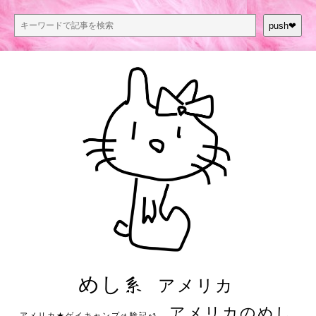
push❤︎
めし系
アメリカ
アメリカのめし
アメリカ★ゲイキャンプ体験記S3