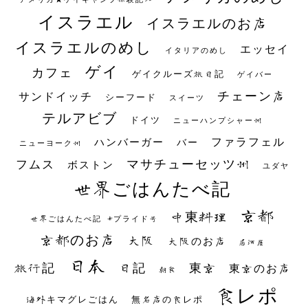
イスラエル
イスラエルのお店
イスラエルのめし
エッセイ
イタリアのめし
ゲイ
カフェ
ゲイクルーズ旅日記
ゲイバー
チェーン店
サンドイッチ
シーフード
スイーツ
テルアビブ
ドイツ
ニューハンプシャー州
ファラフェル
ハンバーガー
バー
ニューヨーク州
マサチューセッツ州
フムス
ボストン
ユダヤ
世界ごはんたべ記
京都
中東料理
世界ごはんたべ記 #プライド号
京都のお店
大阪
大阪のお店
居酒屋
日本
日記
東京
旅行記
東京のお店
朝食
食レポ
海外キマグレごはん
無名店の食レポ