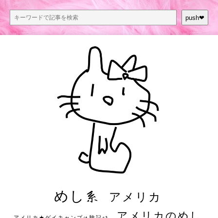
push❤︎
めし系
アメリカ
アメリカのめし
アメリカ★ゲイキャンプ体験記S3