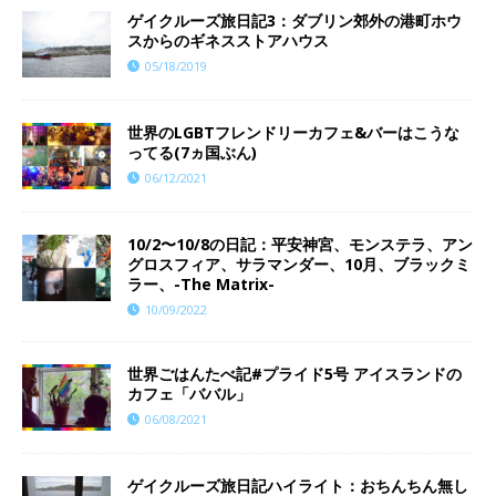
ゲイクルーズ旅日記3：ダブリン郊外の港町ホウ
スからのギネスストアハウス
05/18/2019
世界のLGBTフレンドリーカフェ&バーはこうな
ってる(7ヵ国ぶん)
06/12/2021
10/2〜10/8の日記：平安神宮、モンステラ、アン
グロスフィア、サラマンダー、10月、ブラックミ
ラー、-The Matrix-
10/09/2022
世界ごはんたべ記#プライド5号 アイスランドの
カフェ「ババル」
06/08/2021
ゲイクルーズ旅日記ハイライト：おちんちん無し