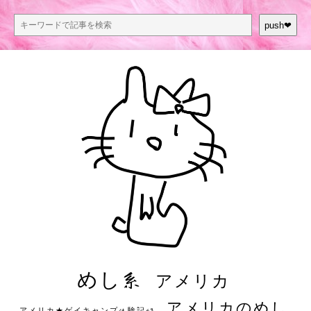
push❤︎
めし系
アメリカ
アメリカのめし
アメリカ★ゲイキャンプ体験記S3