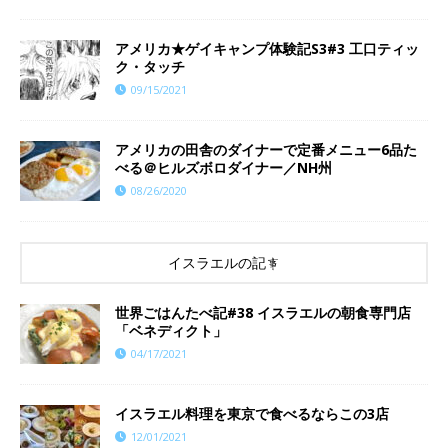
アメリカ★ゲイキャンプ体験記S3#3 工口ティッ
ク・タッチ
09/15/2021
アメリカの田舎のダイナーで定番メニュー6品た
べる＠ヒルズボロダイナー／NH州
08/26/2020
イスラエルの記事
世界ごはんたべ記#38 イスラエルの朝食専門店
「ベネディクト」
04/17/2021
イスラエル料理を東京で食べるならこの3店
12/01/2021