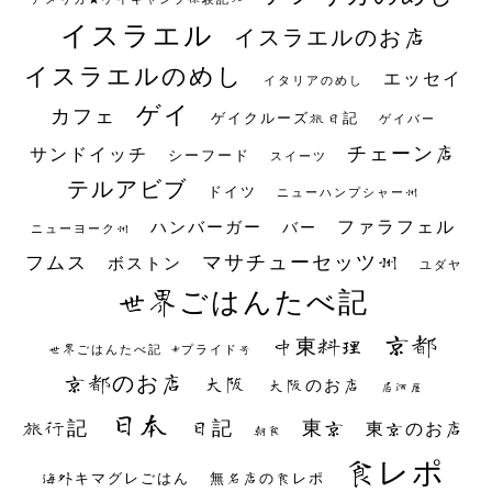
イスラエル
イスラエルのお店
イスラエルのめし
エッセイ
イタリアのめし
ゲイ
カフェ
ゲイクルーズ旅日記
ゲイバー
チェーン店
サンドイッチ
シーフード
スイーツ
テルアビブ
ドイツ
ニューハンプシャー州
ファラフェル
ハンバーガー
バー
ニューヨーク州
マサチューセッツ州
フムス
ボストン
ユダヤ
世界ごはんたべ記
京都
中東料理
世界ごはんたべ記 #プライド号
京都のお店
大阪
大阪のお店
居酒屋
日本
日記
東京
旅行記
東京のお店
朝食
食レポ
海外キマグレごはん
無名店の食レポ