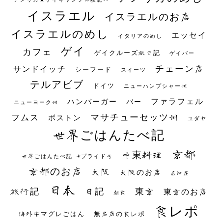
イスラエル
イスラエルのお店
イスラエルのめし
エッセイ
イタリアのめし
ゲイ
カフェ
ゲイクルーズ旅日記
ゲイバー
チェーン店
サンドイッチ
シーフード
スイーツ
テルアビブ
ドイツ
ニューハンプシャー州
ファラフェル
ハンバーガー
バー
ニューヨーク州
マサチューセッツ州
フムス
ボストン
ユダヤ
世界ごはんたべ記
京都
中東料理
世界ごはんたべ記 #プライド号
京都のお店
大阪
大阪のお店
居酒屋
日本
日記
東京
旅行記
東京のお店
朝食
食レポ
海外キマグレごはん
無名店の食レポ