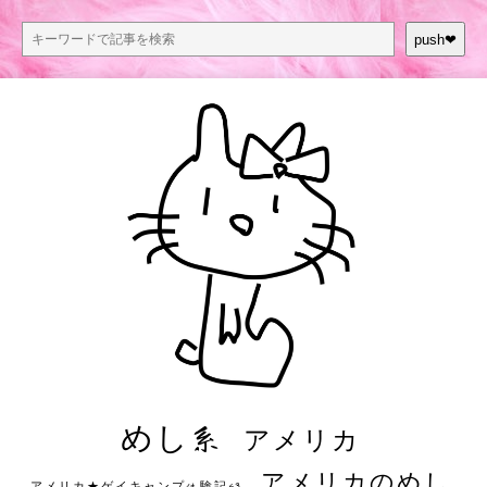
push❤︎
めし系
アメリカ
アメリカのめし
アメリカ★ゲイキャンプ体験記S3