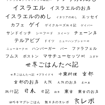
イスラエル
イスラエルのお店
イスラエルのめし
エッセイ
イタリアのめし
ゲイ
カフェ
ゲイクルーズ旅日記
ゲイバー
チェーン店
サンドイッチ
シーフード
スイーツ
テルアビブ
ドイツ
ニューハンプシャー州
ファラフェル
ハンバーガー
バー
ニューヨーク州
マサチューセッツ州
フムス
ボストン
ユダヤ
世界ごはんたべ記
京都
中東料理
世界ごはんたべ記 #プライド号
京都のお店
大阪
大阪のお店
居酒屋
日本
日記
東京
旅行記
東京のお店
朝食
食レポ
海外キマグレごはん
無名店の食レポ