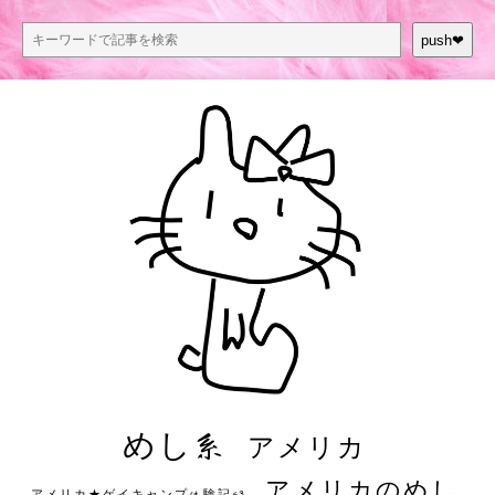
push❤︎
めし系
アメリカ
アメリカのめし
アメリカ★ゲイキャンプ体験記S3