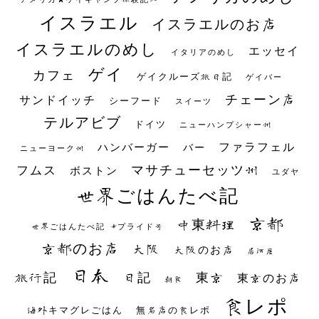
イスラエル
イスラエルのお店
イスラエルのめし
エッセイ
イタリアのめし
ゲイ
カフェ
ゲイクルーズ旅日記
ゲイバー
チェーン店
サンドイッチ
シーフード
スイーツ
テルアビブ
ドイツ
ニューハンプシャー州
ファラフェル
ハンバーガー
バー
ニューヨーク州
マサチューセッツ州
フムス
ボストン
ユダヤ
世界ごはんたべ記
京都
中東料理
世界ごはんたべ記 #プライド号
京都のお店
大阪
大阪のお店
居酒屋
日本
日記
東京
旅行記
東京のお店
朝食
食レポ
海外キマグレごはん
無名店の食レポ