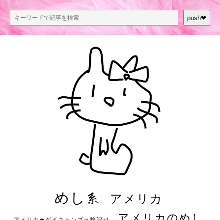
push❤︎
めし系
アメリカ
アメリカのめし
アメリカ★ゲイキャンプ体験記S3