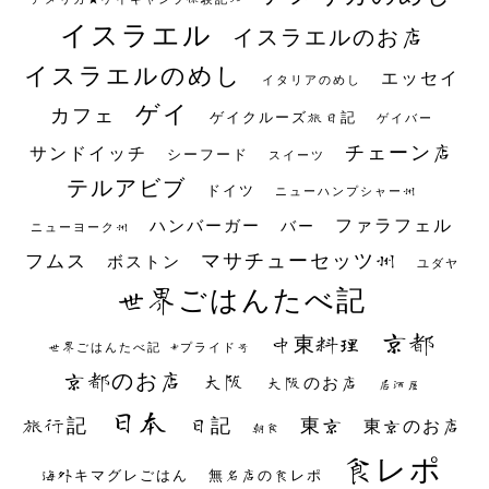
イスラエル
イスラエルのお店
イスラエルのめし
エッセイ
イタリアのめし
ゲイ
カフェ
ゲイクルーズ旅日記
ゲイバー
チェーン店
サンドイッチ
シーフード
スイーツ
テルアビブ
ドイツ
ニューハンプシャー州
ファラフェル
ハンバーガー
バー
ニューヨーク州
マサチューセッツ州
フムス
ボストン
ユダヤ
世界ごはんたべ記
京都
中東料理
世界ごはんたべ記 #プライド号
京都のお店
大阪
大阪のお店
居酒屋
日本
日記
東京
旅行記
東京のお店
朝食
食レポ
海外キマグレごはん
無名店の食レポ