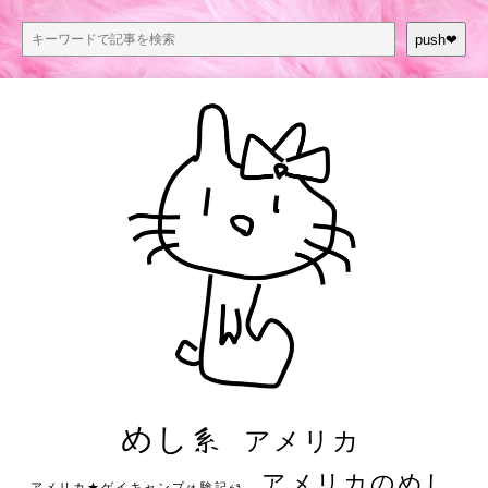
push❤︎
めし系
アメリカ
アメリカのめし
アメリカ★ゲイキャンプ体験記S3