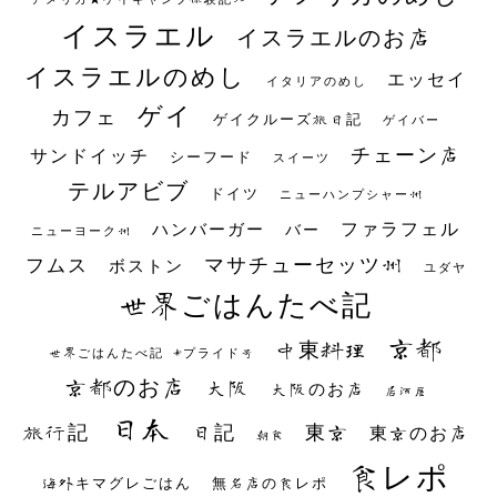
イスラエル
イスラエルのお店
イスラエルのめし
エッセイ
イタリアのめし
ゲイ
カフェ
ゲイクルーズ旅日記
ゲイバー
チェーン店
サンドイッチ
シーフード
スイーツ
テルアビブ
ドイツ
ニューハンプシャー州
ファラフェル
ハンバーガー
バー
ニューヨーク州
マサチューセッツ州
フムス
ボストン
ユダヤ
世界ごはんたべ記
京都
中東料理
世界ごはんたべ記 #プライド号
京都のお店
大阪
大阪のお店
居酒屋
日本
日記
東京
旅行記
東京のお店
朝食
食レポ
海外キマグレごはん
無名店の食レポ