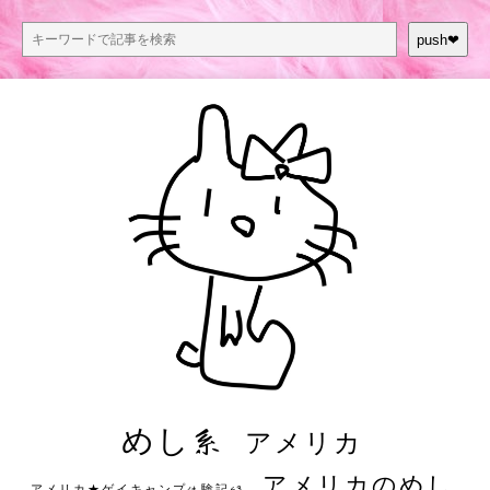
push❤︎
めし系
アメリカ
アメリカのめし
アメリカ★ゲイキャンプ体験記S3