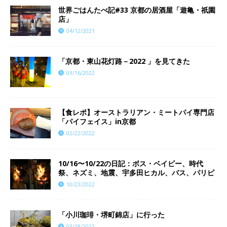
世界ごはんたべ記#33 京都の居酒屋「遊亀・祇園
店」
04/12/2021
「京都・東山花灯路－2022 」を見てきた
03/16/2022
【食レポ】オーストラリアン・ミートパイ専門店
「パイフェイス」in京都
02/22/2022
10/16〜10/22の日記：ボス・ベイビー、時代
祭、ネズミ、地震、宇多田ヒカル、バス、パリピ
10/23/2022
「小川珈琲・堺町錦店」に行った
03/18/2022