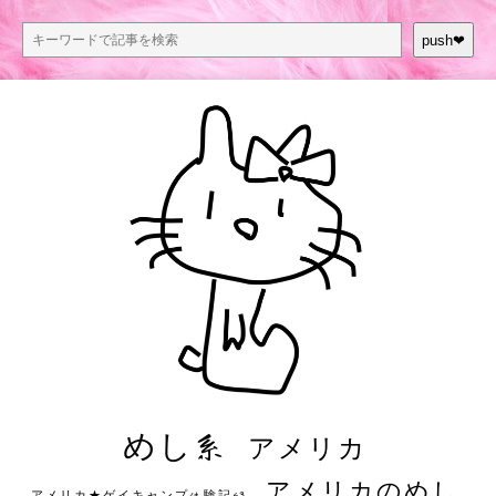
push❤︎
めし系
アメリカ
アメリカのめし
アメリカ★ゲイキャンプ体験記S3