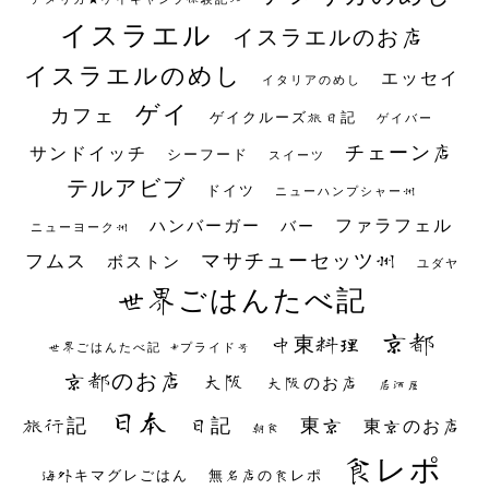
イスラエル
イスラエルのお店
イスラエルのめし
エッセイ
イタリアのめし
ゲイ
カフェ
ゲイクルーズ旅日記
ゲイバー
チェーン店
サンドイッチ
シーフード
スイーツ
テルアビブ
ドイツ
ニューハンプシャー州
ファラフェル
ハンバーガー
バー
ニューヨーク州
マサチューセッツ州
フムス
ボストン
ユダヤ
世界ごはんたべ記
京都
中東料理
世界ごはんたべ記 #プライド号
京都のお店
大阪
大阪のお店
居酒屋
日本
日記
東京
旅行記
東京のお店
朝食
食レポ
海外キマグレごはん
無名店の食レポ