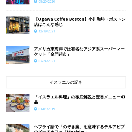
08/20/2020
【Ogawa Coffee Boston】小川珈琲・ボストン
店はこんな感じ
12/19/2021
アメリカ東海岸では有名なアジア系スーパーマー
ケット「金門超市」
07/26/2021
イスラエルの記事
「イスラエル料理」の徹底解説と定番メニュー43
品
01/01/2019
ヘブライ語で「のぞき魔」を意味するテルアビブ
のビーチカフェ「Mezizim」