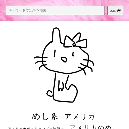
push❤︎
めし系
アメリカ
アメリカのめし
アメリカ★ゲイキャンプ体験記S3