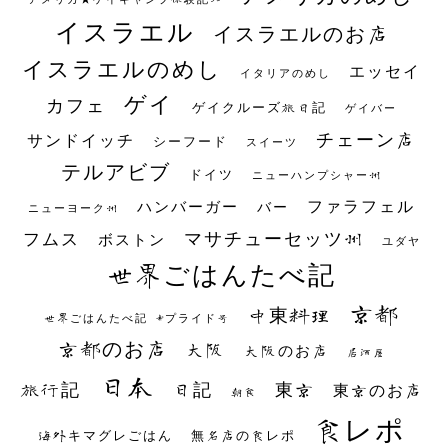
イスラエル
イスラエルのお店
イスラエルのめし
エッセイ
イタリアのめし
ゲイ
カフェ
ゲイクルーズ旅日記
ゲイバー
チェーン店
サンドイッチ
シーフード
スイーツ
テルアビブ
ドイツ
ニューハンプシャー州
ファラフェル
ハンバーガー
バー
ニューヨーク州
マサチューセッツ州
フムス
ボストン
ユダヤ
世界ごはんたべ記
京都
中東料理
世界ごはんたべ記 #プライド号
京都のお店
大阪
大阪のお店
居酒屋
日本
日記
東京
旅行記
東京のお店
朝食
食レポ
海外キマグレごはん
無名店の食レポ