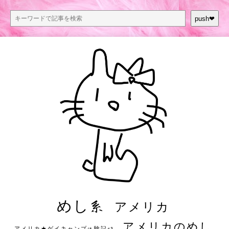
push❤︎
めし系
アメリカ
アメリカのめし
アメリカ★ゲイキャンプ体験記S3