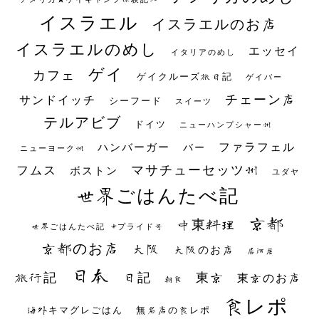
イスラエル
イスラエルのお店
イスラエルのめし
エッセイ
イタリアのめし
ゲイ
カフェ
ゲイクルーズ旅日記
ゲイバー
チェーン店
サンドイッチ
シーフード
スイーツ
テルアビブ
ドイツ
ニューハンプシャー州
ファラフェル
ハンバーガー
バー
ニューヨーク州
マサチューセッツ州
フムス
ボストン
ユダヤ
世界ごはんたべ記
京都
中東料理
世界ごはんたべ記 #プライド号
京都のお店
大阪
大阪のお店
居酒屋
日本
日記
東京
旅行記
東京のお店
朝食
食レポ
海外キマグレごはん
無名店の食レポ