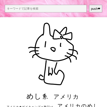
push❤︎
めし系
アメリカ
アメリカのめし
アメリカ★ゲイキャンプ体験記S3