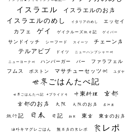
イスラエル
イスラエルのお店
イスラエルのめし
エッセイ
イタリアのめし
ゲイ
カフェ
ゲイクルーズ旅日記
ゲイバー
チェーン店
サンドイッチ
シーフード
スイーツ
テルアビブ
ドイツ
ニューハンプシャー州
ファラフェル
ハンバーガー
バー
ニューヨーク州
マサチューセッツ州
フムス
ボストン
ユダヤ
世界ごはんたべ記
京都
中東料理
世界ごはんたべ記 #プライド号
京都のお店
大阪
大阪のお店
居酒屋
日本
日記
東京
旅行記
東京のお店
朝食
食レポ
海外キマグレごはん
無名店の食レポ