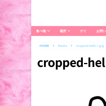
食べ物
場所
ゲイ
お問
HOME
Media
cropped-hello-1.jpg
cropped-hel