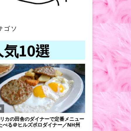
サゴソ
人気10選