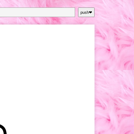
push❤︎