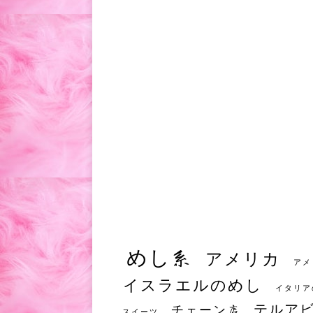
めし系
アメリカ
アメ
イスラエルのめし
イタリア
テルア
チェーン店
スイーツ