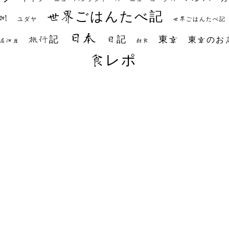
世界ごはんたべ記
州
世界ごはんたべ記
ユダヤ
日本
日記
東京
旅行記
東京のお
朝食
居酒屋
食レポ