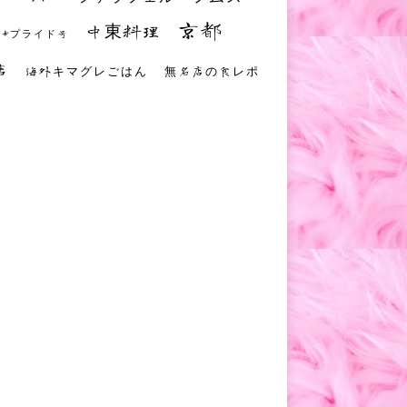
京都
中東料理
 #プライド号
店
海外キマグレごはん
無名店の食レポ