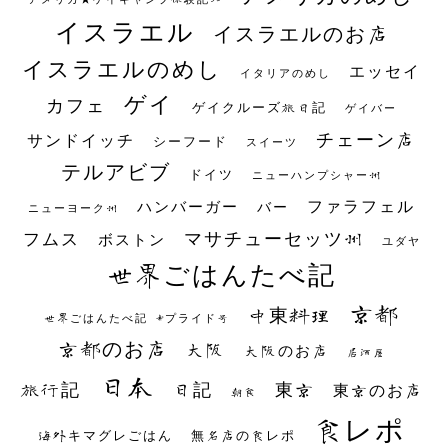
イスラエル
イスラエルのお店
イスラエルのめし
エッセイ
イタリアのめし
ゲイ
カフェ
ゲイクルーズ旅日記
ゲイバー
チェーン店
サンドイッチ
シーフード
スイーツ
テルアビブ
ドイツ
ニューハンプシャー州
ファラフェル
ハンバーガー
バー
ニューヨーク州
マサチューセッツ州
フムス
ボストン
ユダヤ
世界ごはんたべ記
京都
中東料理
世界ごはんたべ記 #プライド号
京都のお店
大阪
大阪のお店
居酒屋
日本
日記
東京
旅行記
東京のお店
朝食
食レポ
海外キマグレごはん
無名店の食レポ