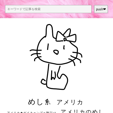
push❤︎
めし系
アメリカ
アメリカのめし
アメリカ★ゲイキャンプ体験記S3