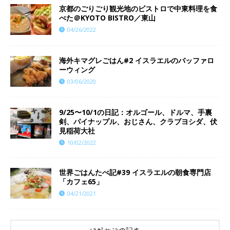
京都のごりごり観光地のビストロで中東料理を食
べた＠KYOTO BISTRO／東山
04/26/2022
海外キマグレごはん#2 イスラエルのバッファロ
ーウィング
03/06/2020
9/25〜10/1の日記：オルゴール、ドルマ、手裏
剣、パイナップル、おじさん、クラブヨシダ、伏
見稲荷大社
10/02/2022
世界ごはんたべ記#39 イスラエルの朝食専門店
「カフェ65」
04/21/2021