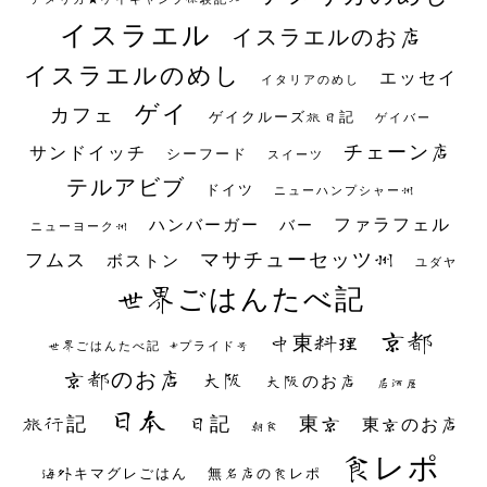
イスラエル
イスラエルのお店
イスラエルのめし
エッセイ
イタリアのめし
ゲイ
カフェ
ゲイクルーズ旅日記
ゲイバー
チェーン店
サンドイッチ
シーフード
スイーツ
テルアビブ
ドイツ
ニューハンプシャー州
ファラフェル
ハンバーガー
バー
ニューヨーク州
マサチューセッツ州
フムス
ボストン
ユダヤ
世界ごはんたべ記
京都
中東料理
世界ごはんたべ記 #プライド号
京都のお店
大阪
大阪のお店
居酒屋
日本
日記
東京
旅行記
東京のお店
朝食
食レポ
海外キマグレごはん
無名店の食レポ