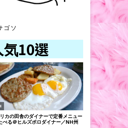
サゴソ
人気10選