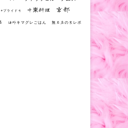
京都
中東料理
 #プライド号
店
海外キマグレごはん
無名店の食レポ