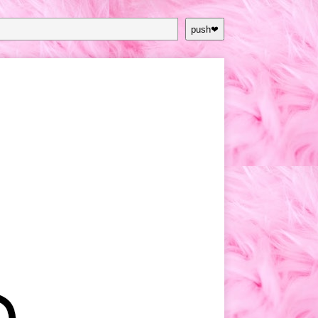
push❤︎