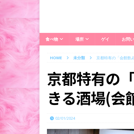
食べ物
場所
ゲイ
お問
HOME
未分類
京都特有の「会館飲み
京都特有の
きる酒場(会
02/01/2024