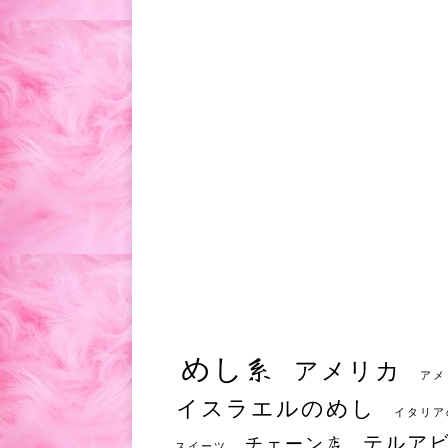
めし系
アメリカ
アメ
イスラエルのめし
イタリア
テルア
チェーン店
スイーツ