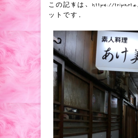
この記事は、https://tri
c
i
t
ットです。
e
t
e
b
t
n
o
e
a
o
r
k