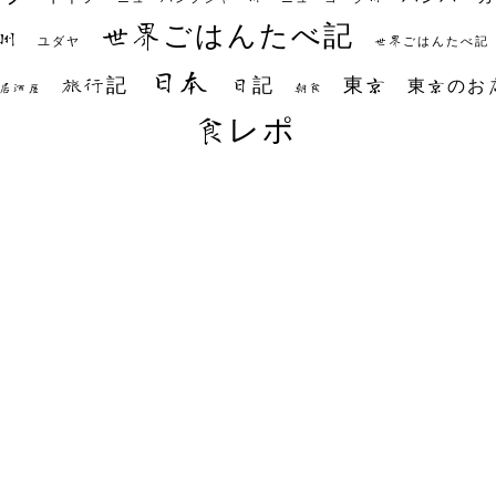
世界ごはんたべ記
州
世界ごはんたべ記
ユダヤ
日本
日記
東京
旅行記
東京のお
朝食
居酒屋
食レポ