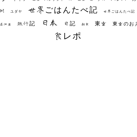
世界ごはんたべ記
州
世界ごはんたべ記
ユダヤ
日本
日記
東京
旅行記
東京のお
朝食
居酒屋
食レポ