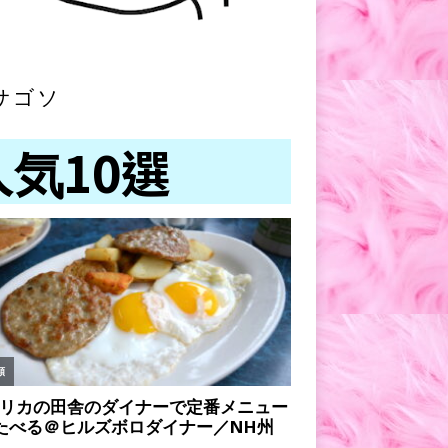
サゴソ
人気10選