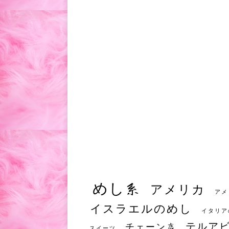
めし系
アメリカ
アメ
イスラエルのめし
イタリア
テルア
チェーン店
スイーツ