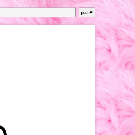
push❤︎