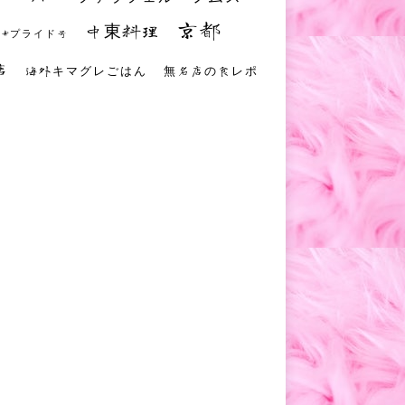
京都
中東料理
 #プライド号
店
海外キマグレごはん
無名店の食レポ