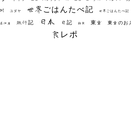
世界ごはんたべ記
州
世界ごはんたべ記
ユダヤ
日本
日記
東京
旅行記
東京のお
朝食
居酒屋
食レポ