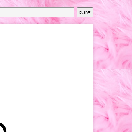
push❤︎