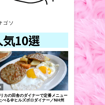
サゴソ
人気10選