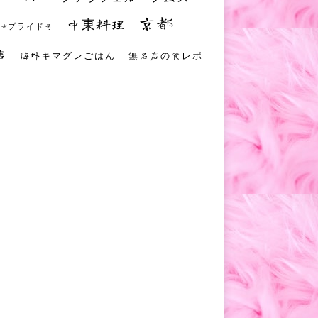
京都
中東料理
 #プライド号
店
海外キマグレごはん
無名店の食レポ