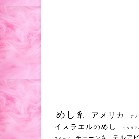
めし系
アメリカ
アメ
イスラエルのめし
イタリア
テルア
チェーン店
スイーツ