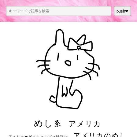
push❤︎
めし系
アメリカ
アメリカのめし
アメリカ★ゲイキャンプ体験記S3