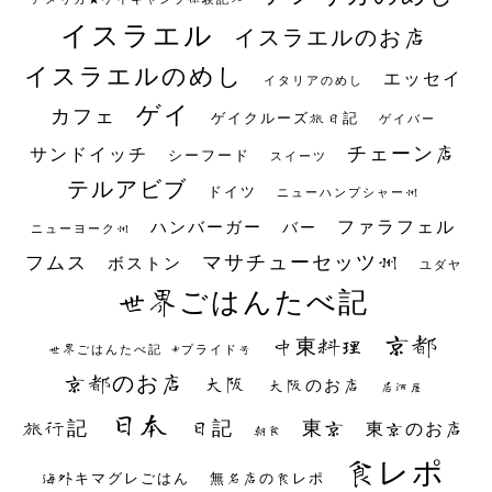
イスラエル
イスラエルのお店
イスラエルのめし
エッセイ
イタリアのめし
ゲイ
カフェ
ゲイクルーズ旅日記
ゲイバー
チェーン店
サンドイッチ
シーフード
スイーツ
テルアビブ
ドイツ
ニューハンプシャー州
ファラフェル
ハンバーガー
バー
ニューヨーク州
マサチューセッツ州
フムス
ボストン
ユダヤ
世界ごはんたべ記
京都
中東料理
世界ごはんたべ記 #プライド号
京都のお店
大阪
大阪のお店
居酒屋
日本
日記
東京
旅行記
東京のお店
朝食
食レポ
海外キマグレごはん
無名店の食レポ