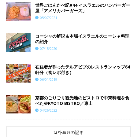
世界ごはんたべ記#44 イスラエルのハンバーガー
屋「アメリカバーガーズ」
05/07/2021
コーシャの解説＆本場イスラエルのコーシャ料理
の紹介
07/15/2020
在住者が作ったテルアビブのレストランマップ64
軒分（食レポ付き）
06/01/2019
京都のごりごり観光地のビストロで中東料理を食
べた＠KYOTO BISTRO／東山
04/26/2022
海外旅行の記事