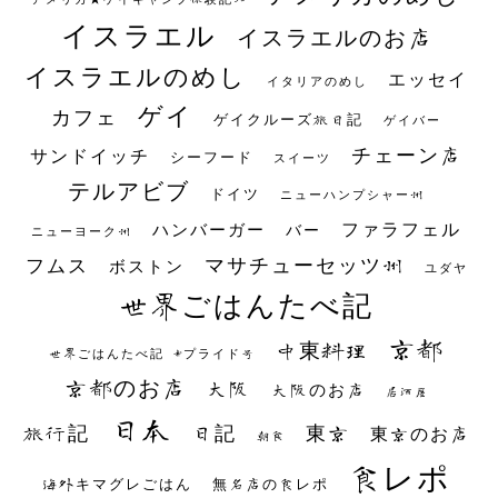
イスラエル
イスラエルのお店
イスラエルのめし
エッセイ
イタリアのめし
ゲイ
カフェ
ゲイクルーズ旅日記
ゲイバー
チェーン店
サンドイッチ
シーフード
スイーツ
テルアビブ
ドイツ
ニューハンプシャー州
ファラフェル
ハンバーガー
バー
ニューヨーク州
マサチューセッツ州
フムス
ボストン
ユダヤ
世界ごはんたべ記
京都
中東料理
世界ごはんたべ記 #プライド号
京都のお店
大阪
大阪のお店
居酒屋
日本
日記
東京
旅行記
東京のお店
朝食
食レポ
海外キマグレごはん
無名店の食レポ