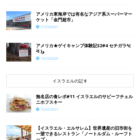
アメリカ東海岸では有名なアジア系スーパーマー
ケット「金門超市」
07/26/2021
アメリカ★ゲイキャンプ体験記S2#4 セチガラ٩(
ᐛ )و
10/26/2020
イスラエルの記事
無名店の食レポ#11 イスラエルのサビーフチェル
ニホフスキー
12/03/2021
【イスラエル・エルサレム】世界遺産の旧市街を
一望できるレストラン「ノートルダム・ルーフト
ップ」