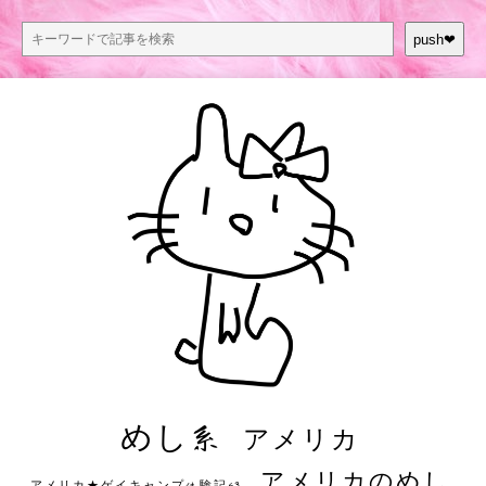
push❤︎
めし系
アメリカ
アメリカのめし
アメリカ★ゲイキャンプ体験記S3