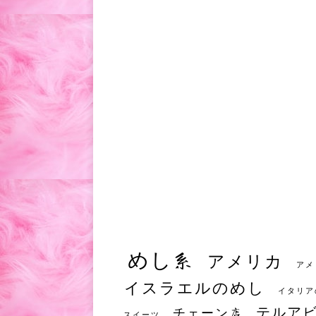
めし系
アメリカ
アメ
イスラエルのめし
イタリア
テルア
チェーン店
スイーツ