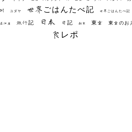
世界ごはんたべ記
州
世界ごはんたべ記
ユダヤ
日本
日記
東京
旅行記
東京のお
朝食
居酒屋
食レポ