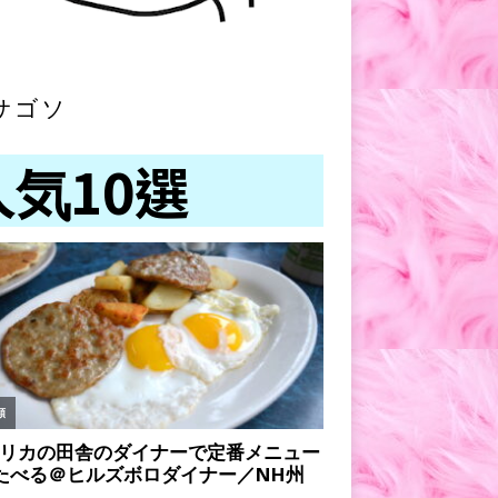
サゴソ
人気10選