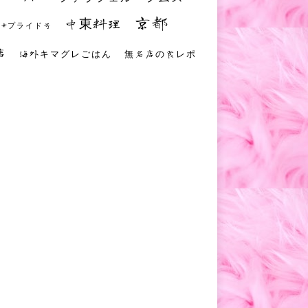
京都
中東料理
 #プライド号
店
海外キマグレごはん
無名店の食レポ