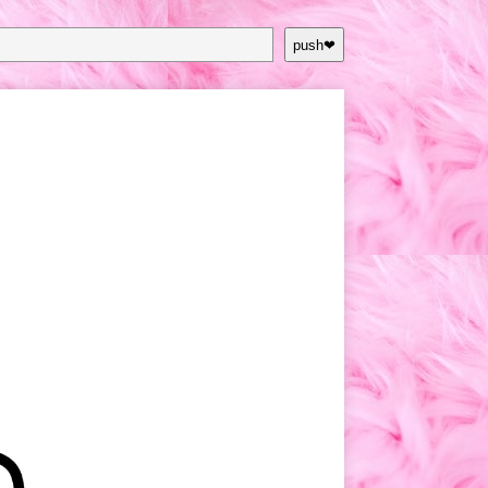
push❤︎