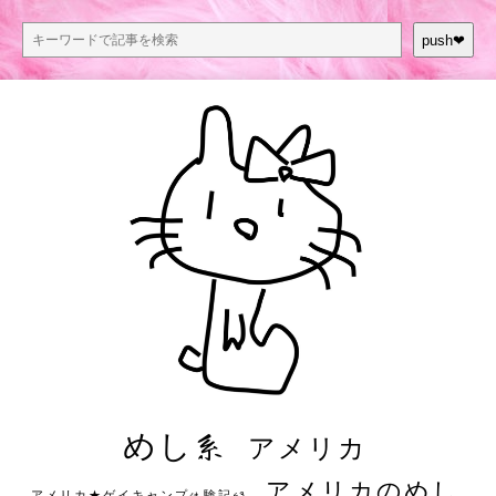
push❤︎
めし系
アメリカ
アメリカのめし
アメリカ★ゲイキャンプ体験記S3