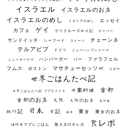
イスラエル
イスラエルのお店
イスラエルのめし
エッセイ
イタリアのめし
ゲイ
カフェ
ゲイクルーズ旅日記
ゲイバー
チェーン店
サンドイッチ
シーフード
スイーツ
テルアビブ
ドイツ
ニューハンプシャー州
ファラフェル
ハンバーガー
バー
ニューヨーク州
マサチューセッツ州
フムス
ボストン
ユダヤ
世界ごはんたべ記
京都
中東料理
世界ごはんたべ記 #プライド号
京都のお店
大阪
大阪のお店
居酒屋
日本
日記
東京
旅行記
東京のお店
朝食
食レポ
海外キマグレごはん
無名店の食レポ