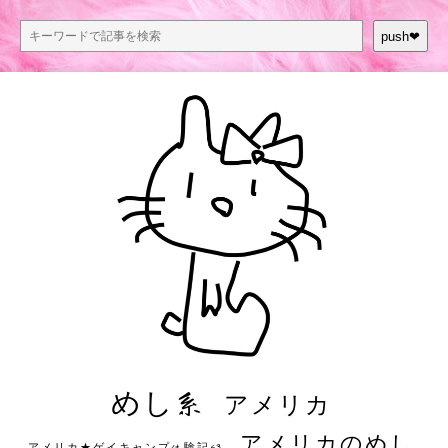
push❤︎
めし系
アメリカ
アメリカのめし
アメリカ★ゲイキャンプ体験記S3