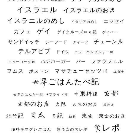
イスラエル
イスラエルのお店
イスラエルのめし
エッセイ
イタリアのめし
ゲイ
カフェ
ゲイクルーズ旅日記
ゲイバー
チェーン店
サンドイッチ
シーフード
スイーツ
テルアビブ
ドイツ
ニューハンプシャー州
ファラフェル
ハンバーガー
バー
ニューヨーク州
マサチューセッツ州
フムス
ボストン
ユダヤ
世界ごはんたべ記
京都
中東料理
世界ごはんたべ記 #プライド号
京都のお店
大阪
大阪のお店
居酒屋
日本
日記
東京
旅行記
東京のお店
朝食
食レポ
海外キマグレごはん
無名店の食レポ