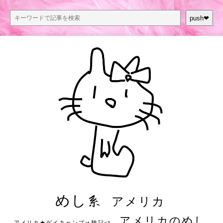
push❤︎
めし系
アメリカ
アメリカのめし
アメリカ★ゲイキャンプ体験記S3