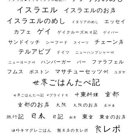
イスラエル
イスラエルのお店
イスラエルのめし
エッセイ
イタリアのめし
ゲイ
カフェ
ゲイクルーズ旅日記
ゲイバー
チェーン店
サンドイッチ
シーフード
スイーツ
テルアビブ
ドイツ
ニューハンプシャー州
ファラフェル
ハンバーガー
バー
ニューヨーク州
マサチューセッツ州
フムス
ボストン
ユダヤ
世界ごはんたべ記
京都
中東料理
世界ごはんたべ記 #プライド号
京都のお店
大阪
大阪のお店
居酒屋
日本
日記
東京
旅行記
東京のお店
朝食
食レポ
海外キマグレごはん
無名店の食レポ