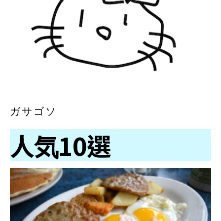
ガサゴソ
人気10選