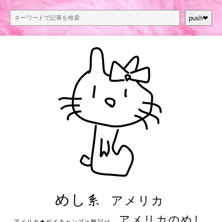
push❤︎
めし系
アメリカ
アメリカのめし
アメリカ★ゲイキャンプ体験記S3