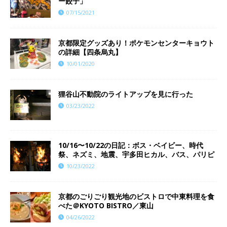
ー餃子」
07/15/2021
京都限定グッズあり！ポケモンセンターキョウト
の詳細【四条烏丸】
10/01/2020
狸谷山不動院のライトアップを見に行った
03/23/2022
10/16〜10/22の日記：ボス・ベイビー、時代
祭、ネズミ、地震、宇多田ヒカル、バス、パリピ
10/23/2022
京都のごりごり観光地のビストロで中東料理を食
べた＠KYOTO BISTRO／東山
04/26/2022