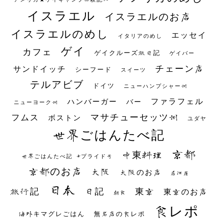
イスラエル
イスラエルのお店
イスラエルのめし
エッセイ
イタリアのめし
ゲイ
カフェ
ゲイクルーズ旅日記
ゲイバー
チェーン店
サンドイッチ
シーフード
スイーツ
テルアビブ
ドイツ
ニューハンプシャー州
ファラフェル
ハンバーガー
バー
ニューヨーク州
マサチューセッツ州
フムス
ボストン
ユダヤ
世界ごはんたべ記
京都
中東料理
世界ごはんたべ記 #プライド号
京都のお店
大阪
大阪のお店
居酒屋
日本
日記
東京
旅行記
東京のお店
朝食
食レポ
海外キマグレごはん
無名店の食レポ