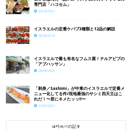
専門店「ハコセム」
06/18/2021
イスラエルの定番ケバブ3種類と12品の解説
08/28/2019
イスラエルで最も有名なフムス屋！テルアビブの
「アブハッサン」
08/08/2020
「刺身／Sashimi」が中東のイスラエルで定番メ
ニュー化してる件/現地最強のサシミ四天王はこ
れだ！〜君にキメたッッ!!〜
03/09/2021
海外旅行の記事