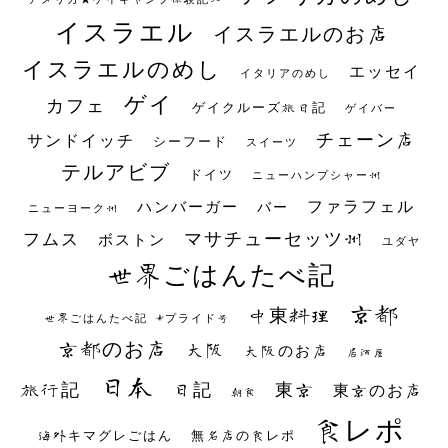
イスラエル
イスラエルのお店
イスラエルのめし
エッセイ
イタリアのめし
ゲイ
カフェ
ゲイクルーズ旅日記
ゲイバー
チェーン店
サンドイッチ
シーフード
スイーツ
テルアビブ
ドイツ
ニューハンプシャー州
ファラフェル
ハンバーガー
バー
ニューヨーク州
マサチューセッツ州
フムス
ボストン
ユダヤ
世界ごはんたべ記
京都
中東料理
世界ごはんたべ記 #プライド号
京都のお店
大阪
大阪のお店
居酒屋
日本
日記
東京
旅行記
東京のお店
朝食
食レポ
海外キマグレごはん
無名店の食レポ