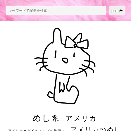
push❤︎
めし系
アメリカ
アメリカのめし
アメリカ★ゲイキャンプ体験記S3