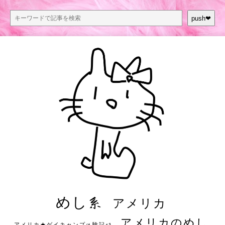
push❤︎
めし系
アメリカ
アメリカのめし
アメリカ★ゲイキャンプ体験記S3