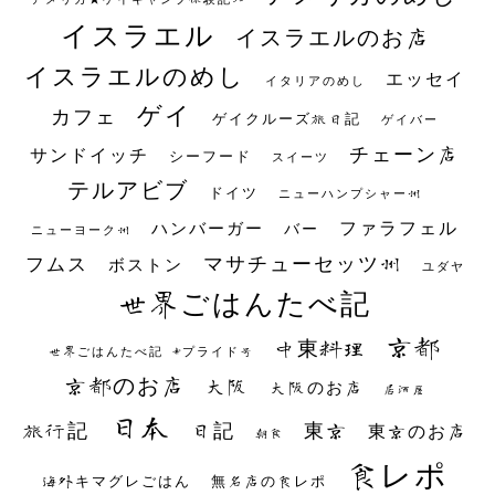
イスラエル
イスラエルのお店
イスラエルのめし
エッセイ
イタリアのめし
ゲイ
カフェ
ゲイクルーズ旅日記
ゲイバー
チェーン店
サンドイッチ
シーフード
スイーツ
テルアビブ
ドイツ
ニューハンプシャー州
ファラフェル
ハンバーガー
バー
ニューヨーク州
マサチューセッツ州
フムス
ボストン
ユダヤ
世界ごはんたべ記
京都
中東料理
世界ごはんたべ記 #プライド号
京都のお店
大阪
大阪のお店
居酒屋
日本
日記
東京
旅行記
東京のお店
朝食
食レポ
海外キマグレごはん
無名店の食レポ