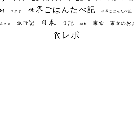
世界ごはんたべ記
州
世界ごはんたべ記
ユダヤ
日本
日記
東京
旅行記
東京のお
朝食
居酒屋
食レポ