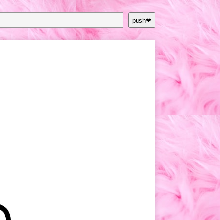
push❤︎