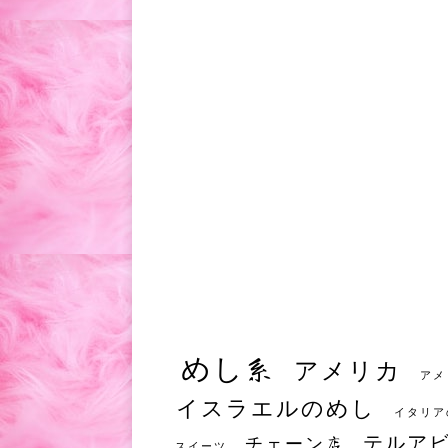
めし系
アメリカ
アメ
イスラエルのめし
イタリア
テルア
チェーン店
スイーツ