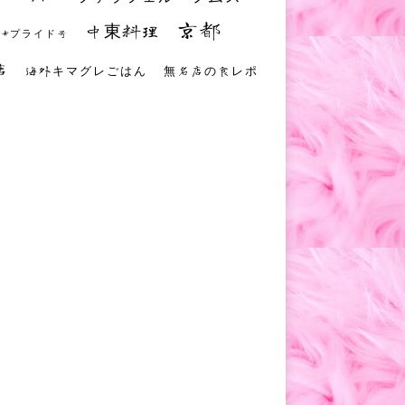
京都
中東料理
 #プライド号
店
海外キマグレごはん
無名店の食レポ