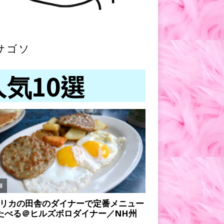
サゴソ
人気10選