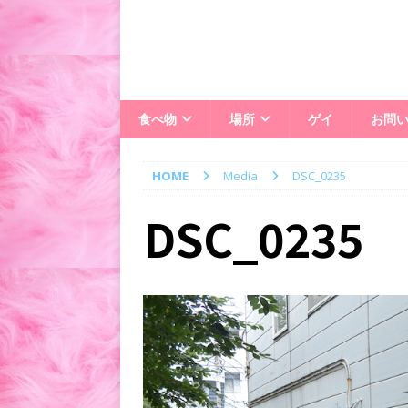
食べ物
場所
ゲイ
お問
HOME
Media
DSC_0235
DSC_0235