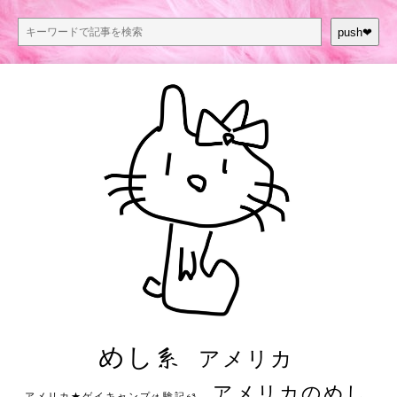
push❤︎
めし系
アメリカ
アメリカのめし
アメリカ★ゲイキャンプ体験記S3