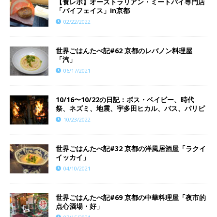
【食レポ】オーストラリアン・ミートパイ専門店
「パイフェイス」in京都
02/22/2022
世界ごはんたべ記#62 京都のレバノン料理屋
「汽」
06/17/2021
10/16〜10/22の日記：ボス・ベイビー、時代
祭、ネズミ、地震、宇多田ヒカル、バス、パリピ
10/23/2022
世界ごはんたべ記#32 京都の洋風居酒屋「ラクイ
イッカイ」
04/10/2021
世界ごはんたべ記#69 京都の中華料理屋「夜市的
点心酒場・好」