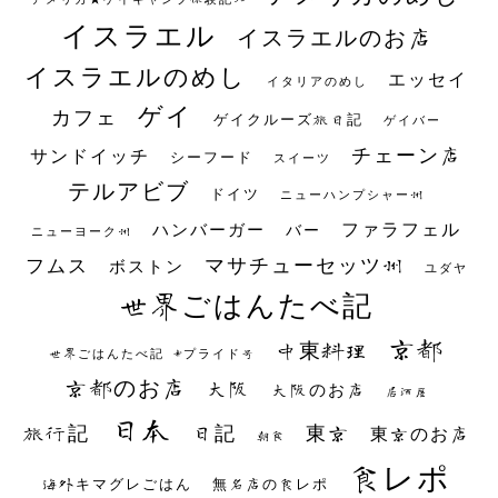
イスラエル
イスラエルのお店
イスラエルのめし
エッセイ
イタリアのめし
ゲイ
カフェ
ゲイクルーズ旅日記
ゲイバー
チェーン店
サンドイッチ
シーフード
スイーツ
テルアビブ
ドイツ
ニューハンプシャー州
ファラフェル
ハンバーガー
バー
ニューヨーク州
マサチューセッツ州
フムス
ボストン
ユダヤ
世界ごはんたべ記
京都
中東料理
世界ごはんたべ記 #プライド号
京都のお店
大阪
大阪のお店
居酒屋
日本
日記
東京
旅行記
東京のお店
朝食
食レポ
海外キマグレごはん
無名店の食レポ