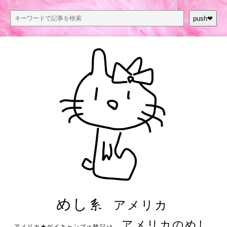
push❤︎
めし系
アメリカ
アメリカのめし
アメリカ★ゲイキャンプ体験記S3