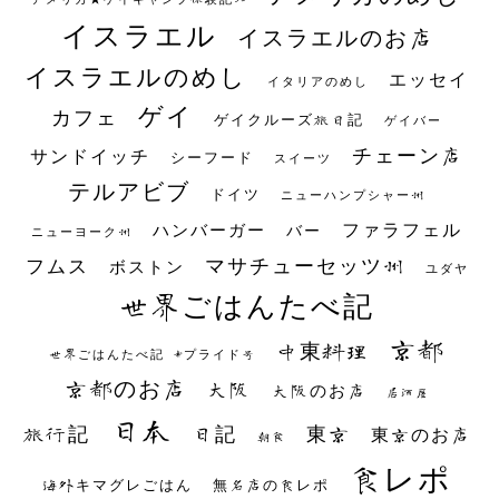
イスラエル
イスラエルのお店
イスラエルのめし
エッセイ
イタリアのめし
ゲイ
カフェ
ゲイクルーズ旅日記
ゲイバー
チェーン店
サンドイッチ
シーフード
スイーツ
テルアビブ
ドイツ
ニューハンプシャー州
ファラフェル
ハンバーガー
バー
ニューヨーク州
マサチューセッツ州
フムス
ボストン
ユダヤ
世界ごはんたべ記
京都
中東料理
世界ごはんたべ記 #プライド号
京都のお店
大阪
大阪のお店
居酒屋
日本
日記
東京
旅行記
東京のお店
朝食
食レポ
海外キマグレごはん
無名店の食レポ