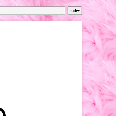
push❤︎