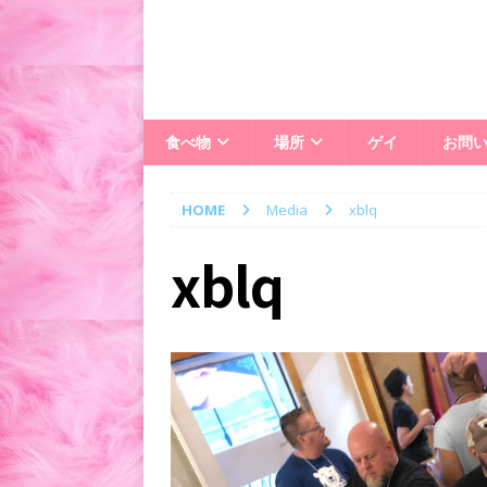
食べ物
場所
ゲイ
お問
HOME
Media
xblq
xblq