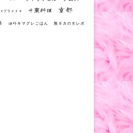
京都
中東料理
 #プライド号
店
海外キマグレごはん
無名店の食レポ