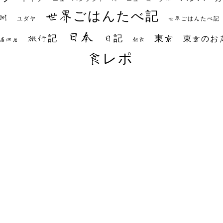
世界ごはんたべ記
州
世界ごはんたべ記
ユダヤ
日本
日記
東京
旅行記
東京のお
朝食
居酒屋
食レポ