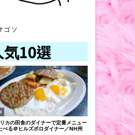
サゴソ
人気10選