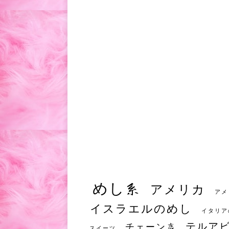
めし系
アメリカ
アメ
イスラエルのめし
イタリア
テルア
チェーン店
スイーツ