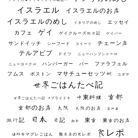
イスラエル
イスラエルのお店
イスラエルのめし
エッセイ
イタリアのめし
ゲイ
カフェ
ゲイクルーズ旅日記
ゲイバー
チェーン店
サンドイッチ
シーフード
スイーツ
テルアビブ
ドイツ
ニューハンプシャー州
ファラフェル
ハンバーガー
バー
ニューヨーク州
マサチューセッツ州
フムス
ボストン
ユダヤ
世界ごはんたべ記
京都
中東料理
世界ごはんたべ記 #プライド号
京都のお店
大阪
大阪のお店
居酒屋
日本
日記
東京
旅行記
東京のお店
朝食
食レポ
海外キマグレごはん
無名店の食レポ