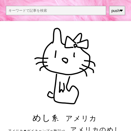
push❤︎
めし系
アメリカ
アメリカのめし
アメリカ★ゲイキャンプ体験記S3