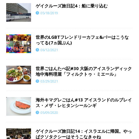
ゲイクルーズ旅日記4：船に乗り込む
05/18/2019
世界のLGBTフレンドリーカフェ&バーはこうな
ってる(7ヵ国ぶん)
06/12/2021
世界ごはんたべ記#30 大阪のアイスランディック
地中海料理屋「フィルクトゥ・ミエール」
03/29/2021
海外キマグレごはん#13 アイスランドのルブレイ
ス・メザ・レヒタンシールンギ
05/09/2020
ゲイクルーズ旅日記14：イスラエルに帰国。やっ
ぱクソタクシーはそうこなきゃね