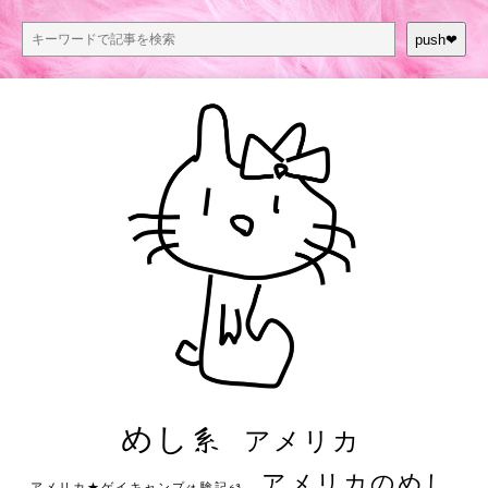
push❤︎
めし系
アメリカ
アメリカのめし
アメリカ★ゲイキャンプ体験記S3