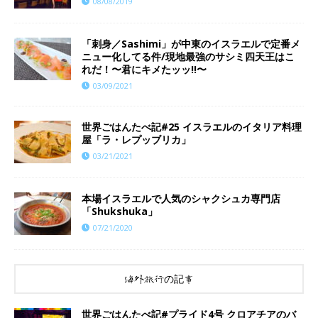
08/08/2019
「刺身／Sashimi」が中東のイスラエルで定番メ
ニュー化してる件/現地最強のサシミ四天王はこ
れだ！〜君にキメたッッ!!〜
03/09/2021
世界ごはんたべ記#25 イスラエルのイタリア料理
屋「ラ・レプッブリカ」
03/21/2021
本場イスラエルで人気のシャクシュカ専門店
「Shukshuka」
07/21/2020
海外旅行の記事
世界ごはんたべ記#プライド4号 クロアチアのバ