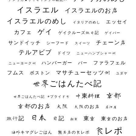
イスラエル
イスラエルのお店
イスラエルのめし
エッセイ
イタリアのめし
ゲイ
カフェ
ゲイクルーズ旅日記
ゲイバー
チェーン店
サンドイッチ
シーフード
スイーツ
テルアビブ
ドイツ
ニューハンプシャー州
ファラフェル
ハンバーガー
バー
ニューヨーク州
マサチューセッツ州
フムス
ボストン
ユダヤ
世界ごはんたべ記
京都
中東料理
世界ごはんたべ記 #プライド号
京都のお店
大阪
大阪のお店
居酒屋
日本
日記
東京
旅行記
東京のお店
朝食
食レポ
海外キマグレごはん
無名店の食レポ