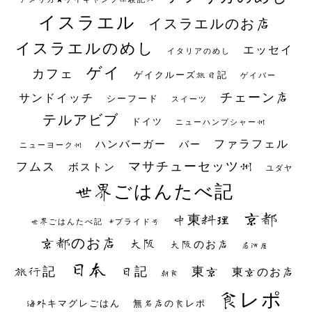
イスラエル
イスラエルのお店
イスラエルのめし
エッセイ
イタリアのめし
ゲイ
カフェ
ゲイクルーズ旅日記
ゲイバー
チェーン店
サンドイッチ
シーフード
スイーツ
テルアビブ
ドイツ
ニューハンプシャー州
ファラフェル
ハンバーガー
バー
ニューヨーク州
マサチューセッツ州
フムス
ボストン
ユダヤ
世界ごはんたべ記
京都
中東料理
世界ごはんたべ記 #プライド号
京都のお店
大阪
大阪のお店
居酒屋
日本
日記
東京
旅行記
東京のお店
朝食
食レポ
海外キマグレごはん
無名店の食レポ