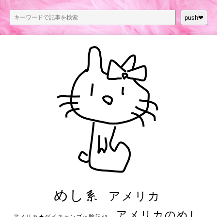
push❤︎
めし系
アメリカ
アメリカのめし
アメリカ★ゲイキャンプ体験記S3