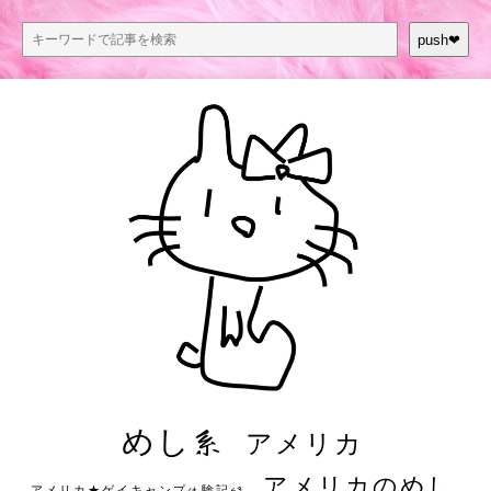
push❤︎
めし系
アメリカ
アメリカのめし
アメリカ★ゲイキャンプ体験記S3