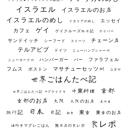
イスラエル
イスラエルのお店
イスラエルのめし
エッセイ
イタリアのめし
ゲイ
カフェ
ゲイクルーズ旅日記
ゲイバー
チェーン店
サンドイッチ
シーフード
スイーツ
テルアビブ
ドイツ
ニューハンプシャー州
ファラフェル
ハンバーガー
バー
ニューヨーク州
マサチューセッツ州
フムス
ボストン
ユダヤ
世界ごはんたべ記
京都
中東料理
世界ごはんたべ記 #プライド号
京都のお店
大阪
大阪のお店
居酒屋
日本
日記
東京
旅行記
東京のお店
朝食
食レポ
海外キマグレごはん
無名店の食レポ