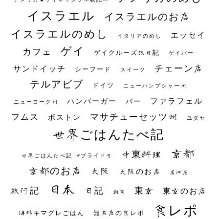
イスラエル
イスラエルのお店
イスラエルのめし
エッセイ
イタリアのめし
ゲイ
カフェ
ゲイクルーズ旅日記
ゲイバー
チェーン店
サンドイッチ
シーフード
スイーツ
テルアビブ
ドイツ
ニューハンプシャー州
ファラフェル
ハンバーガー
バー
ニューヨーク州
マサチューセッツ州
フムス
ボストン
ユダヤ
世界ごはんたべ記
京都
中東料理
世界ごはんたべ記 #プライド号
京都のお店
大阪
大阪のお店
居酒屋
日本
日記
東京
旅行記
東京のお店
朝食
食レポ
海外キマグレごはん
無名店の食レポ