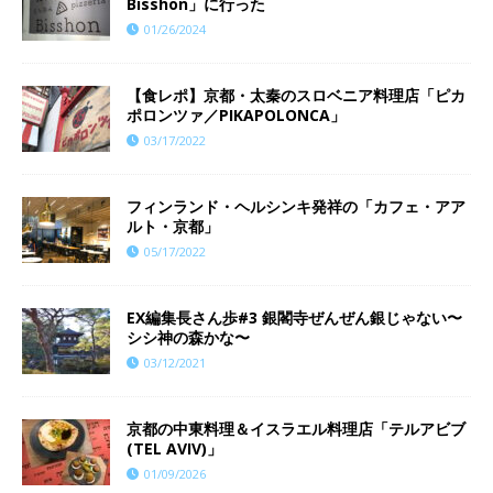
Bisshon」に行った
01/26/2024
【食レポ】京都・太秦のスロベニア料理店「ピカ
ポロンツァ／PIKAPOLONCA」
03/17/2022
フィンランド・ヘルシンキ発祥の「カフェ・アア
ルト・京都」
05/17/2022
EX編集長さん歩#3 銀閣寺ぜんぜん銀じゃない〜
シシ神の森かな〜
03/12/2021
京都の中東料理＆イスラエル料理店「テルアビブ
(TEL AVIV)」
01/09/2026