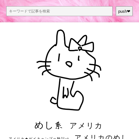
push❤︎
めし系
アメリカ
アメリカのめし
アメリカ★ゲイキャンプ体験記S3