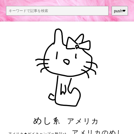
push❤︎
めし系
アメリカ
アメリカのめし
アメリカ★ゲイキャンプ体験記S3