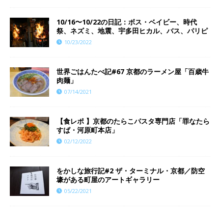
10/16〜10/22の日記：ボス・ベイビー、時代
祭、ネズミ、地震、宇多田ヒカル、バス、パリピ
10/23/2022
世界ごはんたべ記#67 京都のラーメン屋「百歳牛
肉麺」
07/14/2021
【食レポ 】京都のたらこパスタ専門店「罪なたら
すぱ・河原町本店」
02/12/2022
をかしな旅行記#2 ザ・ターミナル・京都／防空
壕がある町屋のアートギャラリー
05/22/2021