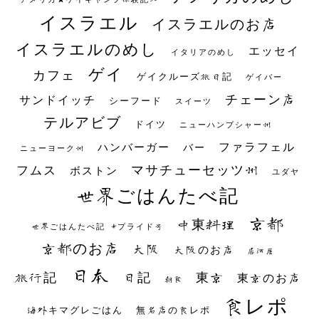
イスラエル
イスラエルのお店
イスラエルのめし
エッセイ
イタリアのめし
ゲイ
カフェ
ゲイクルーズ旅日記
ゲイバー
チェーン店
サンドイッチ
シーフード
スイーツ
テルアビブ
ドイツ
ニューハンプシャー州
ファラフェル
ハンバーガー
バー
ニューヨーク州
マサチューセッツ州
フムス
ボストン
ユダヤ
世界ごはんたべ記
京都
中東料理
世界ごはんたべ記 #プライド号
京都のお店
大阪
大阪のお店
居酒屋
日本
日記
東京
旅行記
東京のお店
朝食
食レポ
海外キマグレごはん
無名店の食レポ