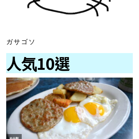
ガサゴソ
人気10選