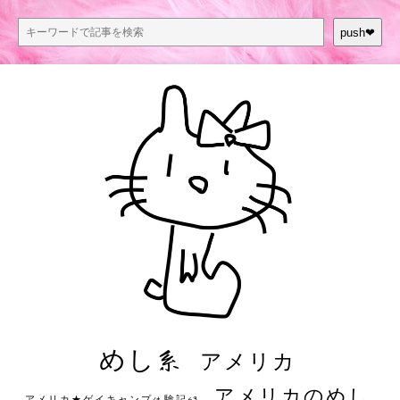
push❤︎
めし系
アメリカ
アメリカのめし
アメリカ★ゲイキャンプ体験記S3