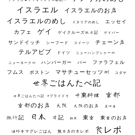
イスラエル
イスラエルのお店
イスラエルのめし
エッセイ
イタリアのめし
ゲイ
カフェ
ゲイクルーズ旅日記
ゲイバー
チェーン店
サンドイッチ
シーフード
スイーツ
テルアビブ
ドイツ
ニューハンプシャー州
ファラフェル
ハンバーガー
バー
ニューヨーク州
マサチューセッツ州
フムス
ボストン
ユダヤ
世界ごはんたべ記
京都
中東料理
世界ごはんたべ記 #プライド号
京都のお店
大阪
大阪のお店
居酒屋
日本
日記
東京
旅行記
東京のお店
朝食
食レポ
海外キマグレごはん
無名店の食レポ