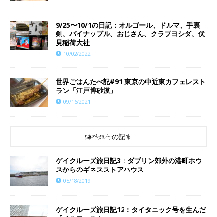
9/25〜10/1の日記：オルゴール、ドルマ、手裏
剣、パイナップル、おじさん、クラブヨシダ、伏
見稲荷大社
10/02/2022
世界ごはんたべ記#91 東京の中近東カフェレスト
ラン「江戸博砂漠」
09/16/2021
海外旅行の記事
ゲイクルーズ旅日記3：ダブリン郊外の港町ホウ
スからのギネスストアハウス
05/18/2019
ゲイクルーズ旅日記12：タイタニック号を生んだ